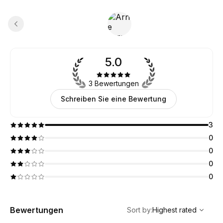
5.0
3 Bewertungen
Schreiben Sie eine Bewertung
3
0
0
0
0
,
Highest rated
Sort
Bewertungen
Sort by
:
Highest rated